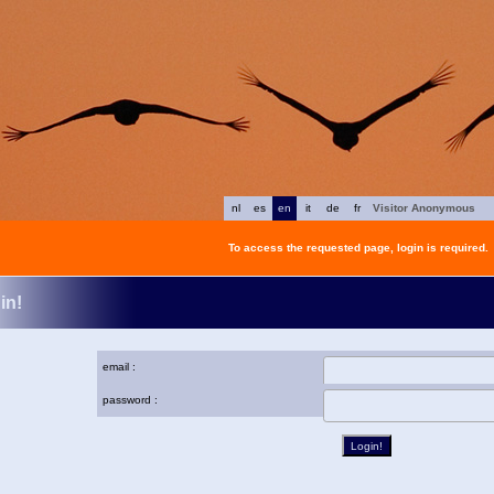
nl
es
en
it
de
fr
Visitor Anonymous
To access the requested page, login is required.
in!
email :
password :