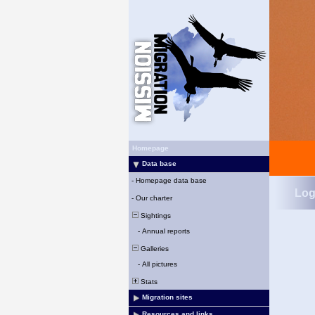
Homepage
Data base
-
Homepage data base
Log
-
Our charter
Sightings
-
Annual reports
Galleries
-
All pictures
Stats
Migration sites
Resources and links