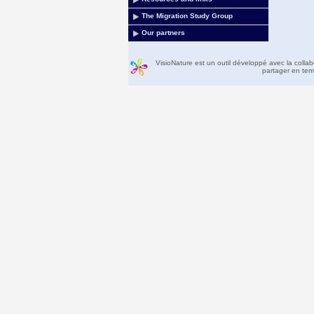
The Migration Study Group
Our partners
VisioNature est un outil développé avec la colla
partager en temp