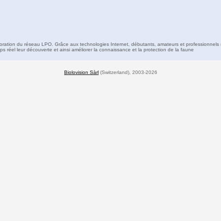
boration du réseau LPO. Grâce aux technologies Internet, débutants, amateurs et professionnels 
s réel leur découverte et ainsi améliorer la connaissance et la protection de la faune
Biolovision Sàrl
(Switzerland), 2003-2026