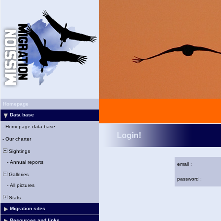
Homepage
Data base
-
Homepage data base
Login!
-
Our charter
Sightings
-
Annual reports
email :
Galleries
password :
-
All pictures
Stats
Migration sites
Resources and links