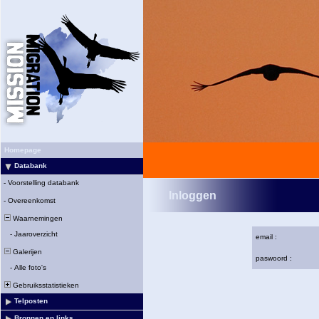
Homepage
Databank
-
Voorstelling databank
Inloggen
-
Overeenkomst
Waarnemingen
-
Jaaroverzicht
email :
Galerijen
paswoord :
-
Alle foto's
Gebruiksstatistieken
Telposten
Bronnen en links