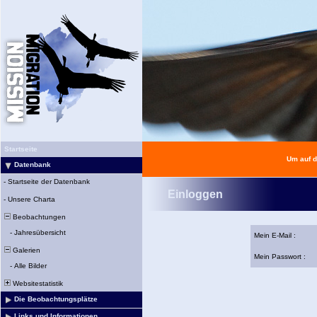
Startseite
Um auf d
Datenbank
-
Startseite der Datenbank
Einloggen
-
Unsere Charta
Beobachtungen
-
Jahresübersicht
Mein E-Mail :
Galerien
Mein Passwort :
-
Alle Bilder
Websitestatistik
Die Beobachtungsplätze
Links und Informationen