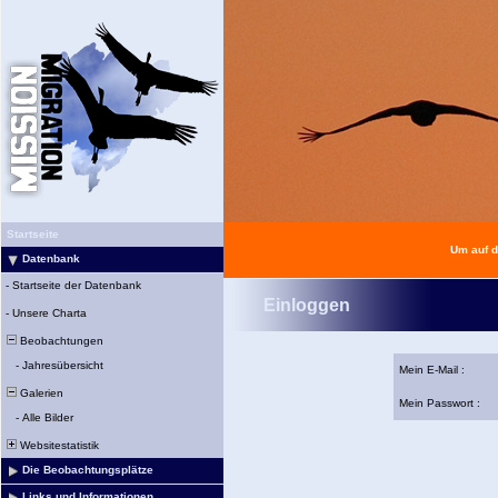
Startseite
Um auf d
Datenbank
-
Startseite der Datenbank
Einloggen
-
Unsere Charta
Beobachtungen
-
Jahresübersicht
Mein E-Mail :
Galerien
Mein Passwort :
-
Alle Bilder
Websitestatistik
Die Beobachtungsplätze
Links und Informationen