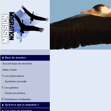
Accueil
Base de données
-
Accueil base de données
-
Notre charte
Les observations
-
Synthèse annuelle
Les galeries
-
Toutes les photos
Statistiques d'utilisation
Qu'est-ce que la migration ?
Les sites de migration