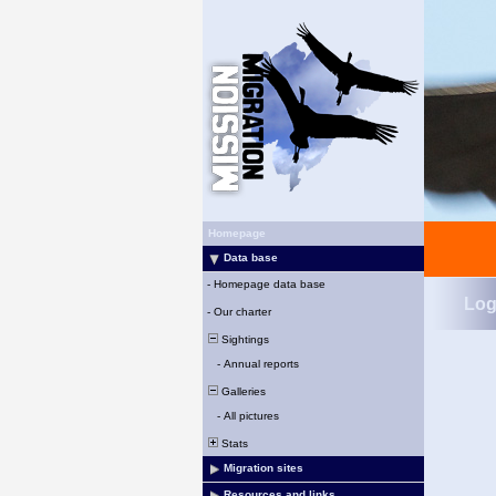
Homepage
Data base
-
Homepage data base
Log
-
Our charter
Sightings
-
Annual reports
Galleries
-
All pictures
Stats
Migration sites
Resources and links