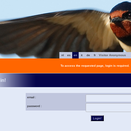
nl
es
en
it
de
fr
Visitor Anonymous
To access the requested page, login is required.
in!
email :
password :