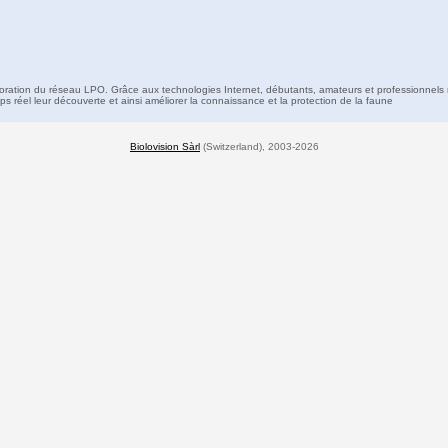
boration du réseau LPO. Grâce aux technologies Internet, débutants, amateurs et professionnels 
s réel leur découverte et ainsi améliorer la connaissance et la protection de la faune
Biolovision Sàrl
(Switzerland), 2003-2026