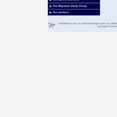
The Migration Study Group
Our partners
VisioNature est un outil développé avec la colla
partager en temp