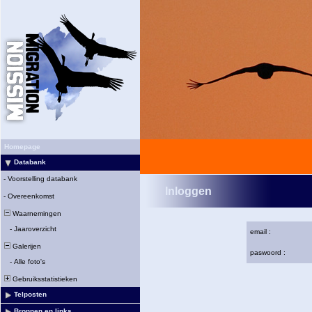
Homepage
Databank
-
Voorstelling databank
Inloggen
-
Overeenkomst
Waarnemingen
-
Jaaroverzicht
email :
Galerijen
paswoord :
-
Alle foto's
Gebruiksstatistieken
Telposten
Bronnen en links