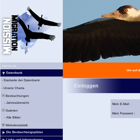
Startseite
Um auf d
Datenbank
-
Startseite der Datenbank
Einloggen
-
Unsere Charta
Beobachtungen
-
Jahresübersicht
Mein E-Mail :
Galerien
Mein Passwort :
-
Alle Bilder
Websitestatistik
Die Beobachtungsplätze
Links und Informationen