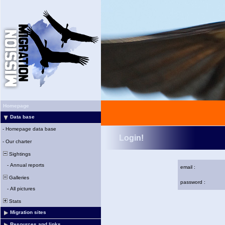
Homepage
Data base
-
Homepage data base
Login!
-
Our charter
Sightings
-
Annual reports
email :
Galleries
password :
-
All pictures
Stats
Migration sites
Resources and links