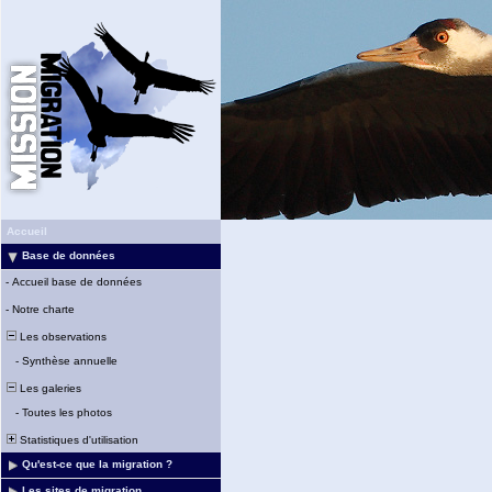
Accueil
Base de données
-
Accueil base de données
-
Notre charte
Les observations
-
Synthèse annuelle
Les galeries
-
Toutes les photos
Statistiques d'utilisation
Qu'est-ce que la migration ?
Les sites de migration