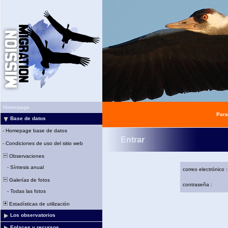
Homepage
Para
Base de datos
-
Homepage base de datos
Entrar
-
Condiciones de uso del sitio web
Observaciones
-
Síntesis anual
correo electrónico :
Galerías de fotos
contraseña :
-
Todas las fotos
Estadísticas de utilización
Los observatorios
Enlaces y recursos