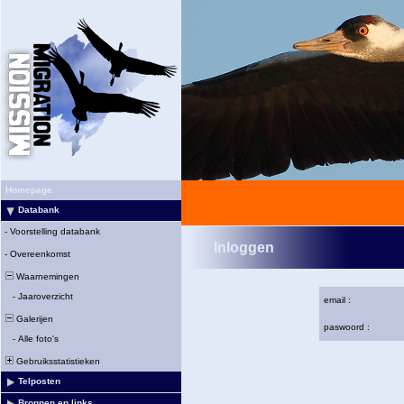
Homepage
Databank
-
Voorstelling databank
Inloggen
-
Overeenkomst
Waarnemingen
-
Jaaroverzicht
email :
Galerijen
paswoord :
-
Alle foto's
Gebruiksstatistieken
Telposten
Bronnen en links