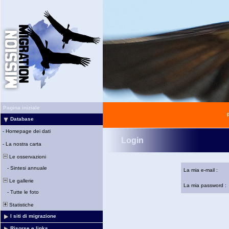
Pagina iniziale
Database
-
Homepage dei dati
Login
-
La nostra carta
Le osservazioni
-
Sintesi annuale
La mia e-mail :
Le gallerie
La mia password :
-
Tutte le foto
Statistiche
I siti di migrazione
Risorse e links