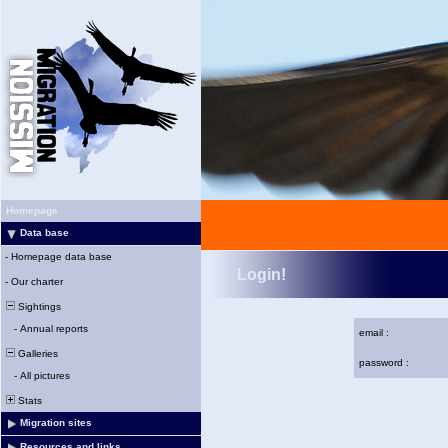
Homepage
Data base
-
Homepage data base
Login!
-
Our charter
Sightings
-
Annual reports
email :
Galleries
password :
-
All pictures
Stats
Migration sites
Resources and links