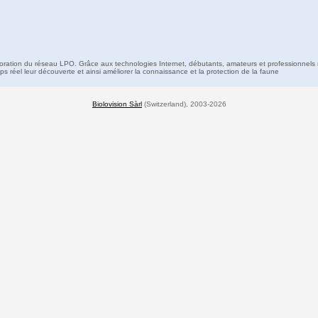
boration du réseau LPO. Grâce aux technologies Internet, débutants, amateurs et professionnels 
s réel leur découverte et ainsi améliorer la connaissance et la protection de la faune
Biolovision Sàrl
(Switzerland), 2003-2026