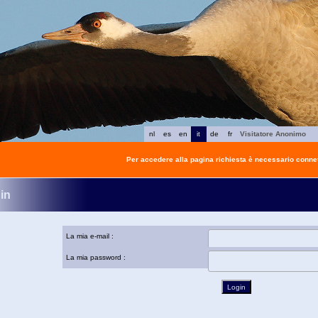
nl
es
en
it
de
fr
Visitatore Anonimo
Per accedere alla pagina richiesta è necessario connet
in
La mia e-mail :
La mia password :