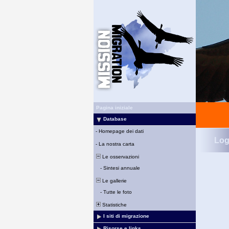
Pagina iniziale
Database
-
Homepage dei dati
Log
-
La nostra carta
Le osservazioni
-
Sintesi annuale
Le gallerie
-
Tutte le foto
Statistiche
I siti di migrazione
Risorse e links