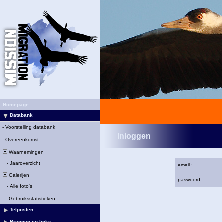
Homepage
Databank
-
Voorstelling databank
Inloggen
-
Overeenkomst
Waarnemingen
-
Jaaroverzicht
email :
Galerijen
paswoord :
-
Alle foto's
Gebruiksstatistieken
Telposten
Bronnen en links