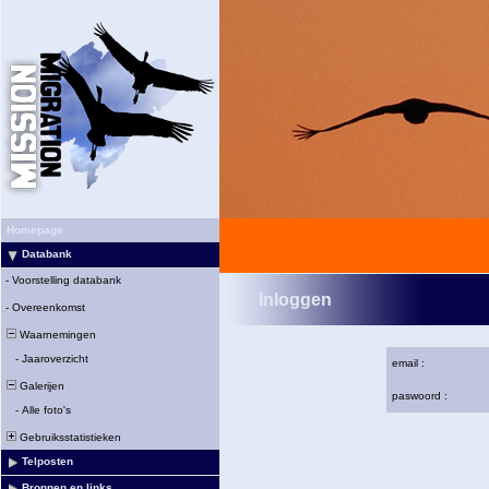
Homepage
Databank
-
Voorstelling databank
Inloggen
-
Overeenkomst
Waarnemingen
-
Jaaroverzicht
email :
Galerijen
paswoord :
-
Alle foto's
Gebruiksstatistieken
Telposten
Bronnen en links