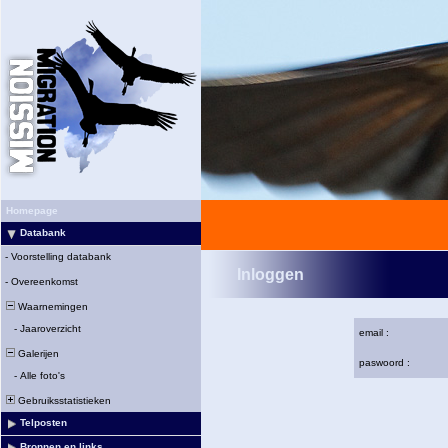
Homepage
Databank
-
Voorstelling databank
Inloggen
-
Overeenkomst
Waarnemingen
-
Jaaroverzicht
email :
Galerijen
paswoord :
-
Alle foto's
Gebruiksstatistieken
Telposten
Bronnen en links