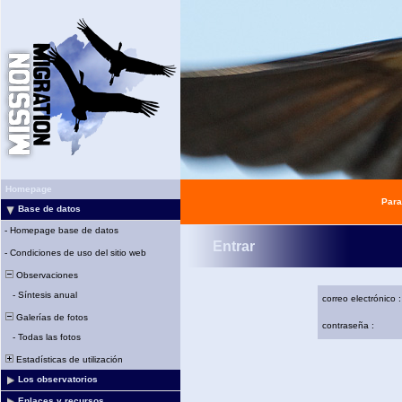
Homepage
Para
Base de datos
-
Homepage base de datos
Entrar
-
Condiciones de uso del sitio web
Observaciones
-
Síntesis anual
correo electrónico :
Galerías de fotos
contraseña :
-
Todas las fotos
Estadísticas de utilización
Los observatorios
Enlaces y recursos