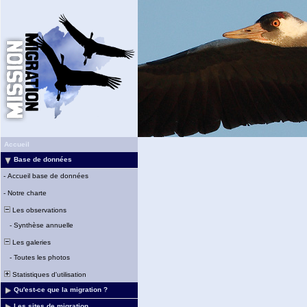
Accueil
Base de données
-
Accueil base de données
-
Notre charte
Les observations
-
Synthèse annuelle
Les galeries
-
Toutes les photos
Statistiques d'utilisation
Qu'est-ce que la migration ?
Les sites de migration