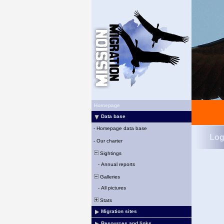
Homepage
Data base
-
Homepage data base
Log
-
Our charter
Sightings
-
Annual reports
Galleries
-
All pictures
Stats
Migration sites
Resources and links