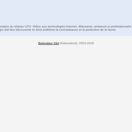
boration du réseau LPO. Grâce aux technologies Internet, débutants, amateurs et professionnels 
s réel leur découverte et ainsi améliorer la connaissance et la protection de la faune
Biolovision Sàrl
(Switzerland), 2003-2026