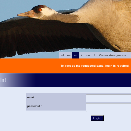
nl
es
en
it
de
fr
Visitor Anonymous
To access the requested page, login is required.
in!
email :
password :