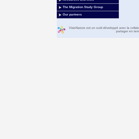
The Migration Study Group
Our partners
VisioNature est un outil développé avec la colla
partager en temp