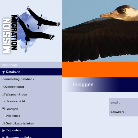
Homepage
Databank
-
Voorstelling databank
Inloggen
-
Overeenkomst
Waarnemingen
-
Jaaroverzicht
email :
Galerijen
paswoord :
-
Alle foto's
Gebruiksstatistieken
Telposten
Bronnen en links