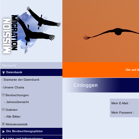
Startseite
Um auf d
Datenbank
-
Startseite der Datenbank
Einloggen
-
Unsere Charta
Beobachtungen
-
Jahresübersicht
Mein E-Mail :
Galerien
Mein Passwort :
-
Alle Bilder
Websitestatistik
Die Beobachtungsplätze
Links und Informationen