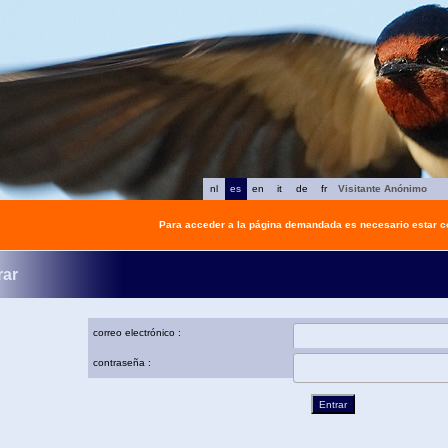
nl
es
en
it
de
fr
Visitante Anónimo
Para acceder a la página demandada es necesario estar 
rar
correo electrónico :
contraseña :