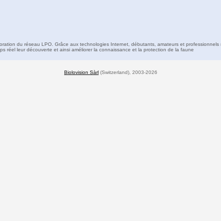
boration du réseau LPO. Grâce aux technologies Internet, débutants, amateurs et professionnels 
s réel leur découverte et ainsi améliorer la connaissance et la protection de la faune
Biolovision Sàrl
(Switzerland), 2003-2026