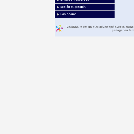
Misión migración
Los socios
VisioNature est un outil développé avec la colla
partager en temp