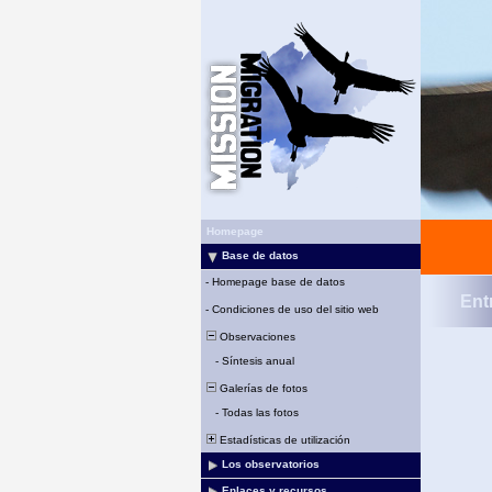
Homepage
Base de datos
-
Homepage base de datos
Ent
-
Condiciones de uso del sitio web
Observaciones
-
Síntesis anual
Galerías de fotos
-
Todas las fotos
Estadísticas de utilización
Los observatorios
Enlaces y recursos