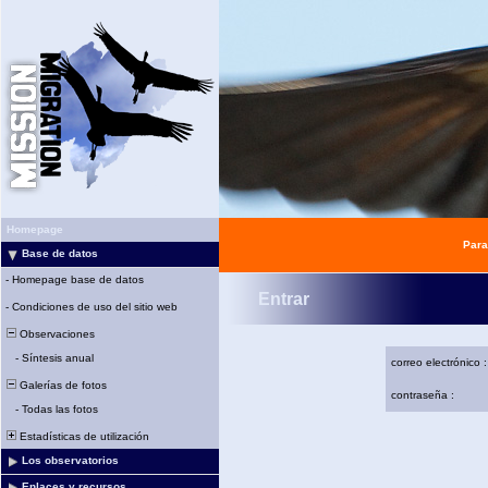
Homepage
Para
Base de datos
-
Homepage base de datos
Entrar
-
Condiciones de uso del sitio web
Observaciones
-
Síntesis anual
correo electrónico :
Galerías de fotos
contraseña :
-
Todas las fotos
Estadísticas de utilización
Los observatorios
Enlaces y recursos