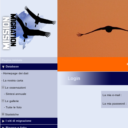
Pagina iniziale
Database
-
Homepage dei dati
Login
-
La nostra carta
Le osservazioni
-
Sintesi annuale
La mia e-mail :
Le gallerie
La mia password :
-
Tutte le foto
Statistiche
I siti di migrazione
Risorse e links