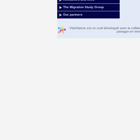
The Migration Study Group
Our partners
VisioNature est un outil développé avec la colla
partager en temp