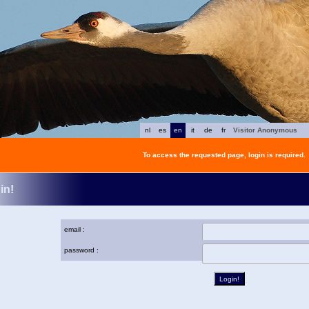
nl
es
en
it
de
fr
Visitor Anonymous
To access the requested page, login is required.
in!
email :
password :