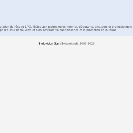
boration du réseau LPO. Grâce aux technologies Internet, débutants, amateurs et professionnels 
s réel leur découverte et ainsi améliorer la connaissance et la protection de la faune
Biolovision Sàrl
(Switzerland), 2003-2026