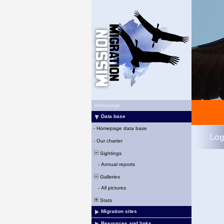
Homepage
Data base
-
Homepage data base
Log
-
Our charter
Sightings
-
Annual reports
Galleries
-
All pictures
Stats
Migration sites
Resources and links