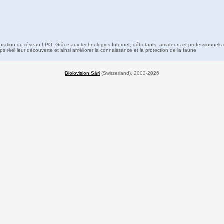
boration du réseau LPO. Grâce aux technologies Internet, débutants, amateurs et professionnels 
s réel leur découverte et ainsi améliorer la connaissance et la protection de la faune
Biolovision Sàrl
(Switzerland), 2003-2026