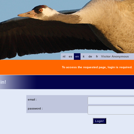
nl
es
en
it
de
fr
Visitor Anonymous
To access the requested page, login is required.
in!
email :
password :