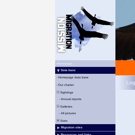
Homepage
Data base
-
Homepage data base
Log
-
Our charter
Sightings
-
Annual reports
Galleries
-
All pictures
Stats
Migration sites
Resources and links