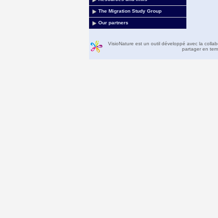
The Migration Study Group
Our partners
VisioNature est un outil développé avec la colla
partager en temp