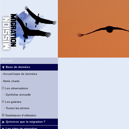
Accueil
Base de données
-
Accueil base de données
-
Notre charte
Les observations
-
Synthèse annuelle
Les galeries
-
Toutes les photos
Statistiques d'utilisation
Qu'est-ce que la migration ?
Les sites de migration