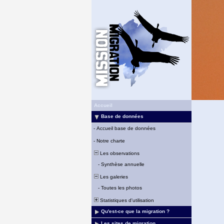
Accueil
Base de données
-
Accueil base de données
-
Notre charte
Les observations
-
Synthèse annuelle
Les galeries
-
Toutes les photos
Statistiques d'utilisation
Qu'est-ce que la migration ?
Les sites de migration