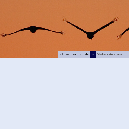
nl
es
en
it
de
fr
Visiteur Anonyme