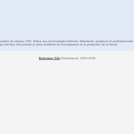
boration du réseau LPO. Grâce aux technologies Internet, débutants, amateurs et professionnels 
s réel leur découverte et ainsi améliorer la connaissance et la protection de la faune
Biolovision Sàrl
(Switzerland), 2003-2026