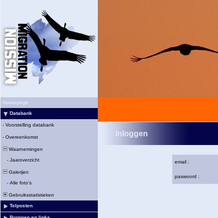
Homepage
Databank
-
Voorstelling databank
Inloggen
-
Overeenkomst
Waarnemingen
-
Jaaroverzicht
email :
Galerijen
paswoord :
-
Alle foto's
Gebruiksstatistieken
Telposten
Bronnen en links