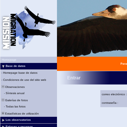
Homepage
Para
Base de datos
-
Homepage base de datos
Entrar
-
Condiciones de uso del sitio web
Observaciones
-
Síntesis anual
correo electrónico :
Galerías de fotos
contraseña :
-
Todas las fotos
Estadísticas de utilización
Los observatorios
Enlaces y recursos