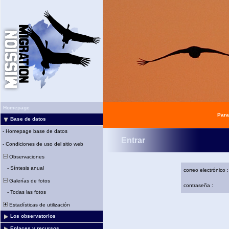
Homepage
Para
Base de datos
-
Homepage base de datos
Entrar
-
Condiciones de uso del sitio web
Observaciones
-
Síntesis anual
correo electrónico :
Galerías de fotos
contraseña :
-
Todas las fotos
Estadísticas de utilización
Los observatorios
Enlaces y recursos