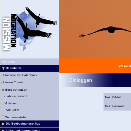
Startseite
Um auf d
Datenbank
-
Startseite der Datenbank
Einloggen
-
Unsere Charta
Beobachtungen
-
Jahresübersicht
Mein E-Mail :
Galerien
Mein Passwort :
-
Alle Bilder
Websitestatistik
Die Beobachtungsplätze
Links und Informationen