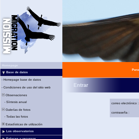
Homepage
Para
Base de datos
-
Homepage base de datos
Entrar
-
Condiciones de uso del sitio web
Observaciones
-
Síntesis anual
correo electrónico :
Galerías de fotos
contraseña :
-
Todas las fotos
Estadísticas de utilización
Los observatorios
Enlaces y recursos