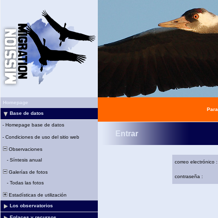
Homepage
Para
Base de datos
-
Homepage base de datos
Entrar
-
Condiciones de uso del sitio web
Observaciones
-
Síntesis anual
correo electrónico :
Galerías de fotos
contraseña :
-
Todas las fotos
Estadísticas de utilización
Los observatorios
Enlaces y recursos