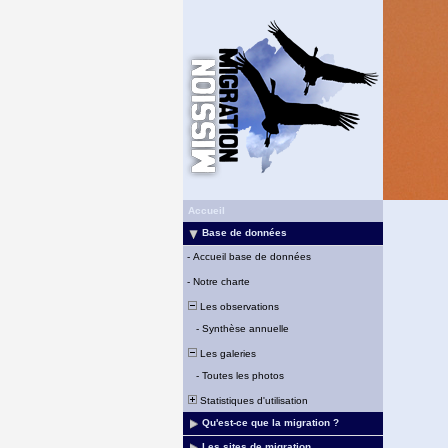
Accueil
Base de données
-
Accueil base de données
-
Notre charte
Les observations
-
Synthèse annuelle
Les galeries
-
Toutes les photos
Statistiques d'utilisation
Qu'est-ce que la migration ?
Les sites de migration