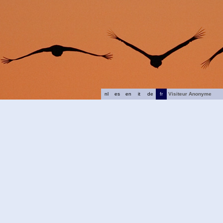
nl
es
en
it
de
fr
Visiteur Anonyme