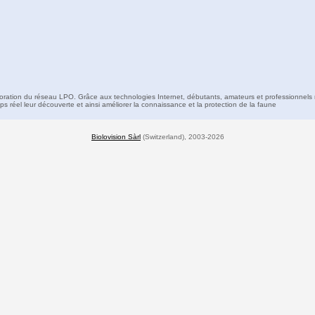
boration du réseau LPO. Grâce aux technologies Internet, débutants, amateurs et professionnels 
s réel leur découverte et ainsi améliorer la connaissance et la protection de la faune
Biolovision Sàrl
(Switzerland), 2003-2026