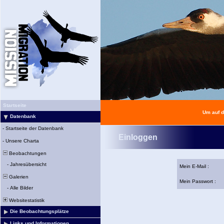
Startseite
Um auf d
Datenbank
-
Startseite der Datenbank
Einloggen
-
Unsere Charta
Beobachtungen
-
Jahresübersicht
Mein E-Mail :
Galerien
Mein Passwort :
-
Alle Bilder
Websitestatistik
Die Beobachtungsplätze
Links und Informationen