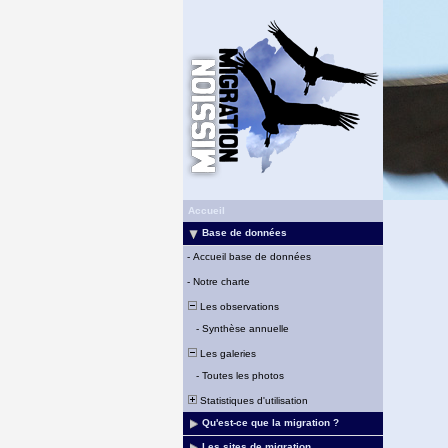
Accueil
Base de données
-
Accueil base de données
-
Notre charte
Les observations
-
Synthèse annuelle
Les galeries
-
Toutes les photos
Statistiques d'utilisation
Qu'est-ce que la migration ?
Les sites de migration