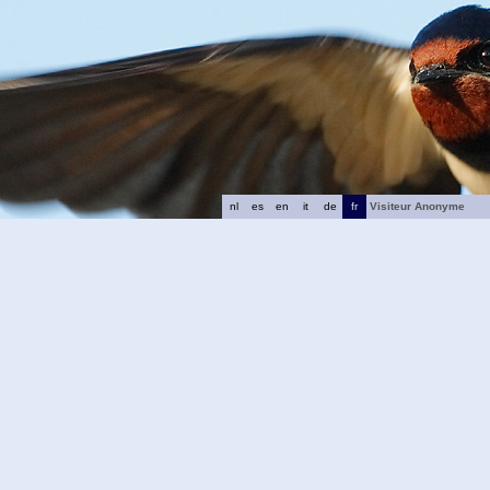
nl
es
en
it
de
fr
Visiteur Anonyme