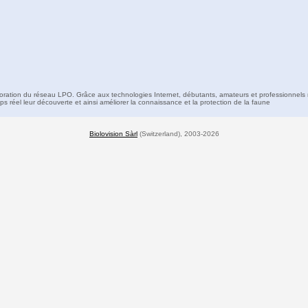
boration du réseau LPO. Grâce aux technologies Internet, débutants, amateurs et professionnels 
s réel leur découverte et ainsi améliorer la connaissance et la protection de la faune
Biolovision Sàrl
(Switzerland), 2003-2026