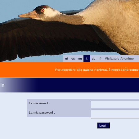
nl
es
en
it
de
fr
Visitatore Anonimo
Per accedere alla pagina richiesta è necessario connet
in
La mia e-mail :
La mia password :