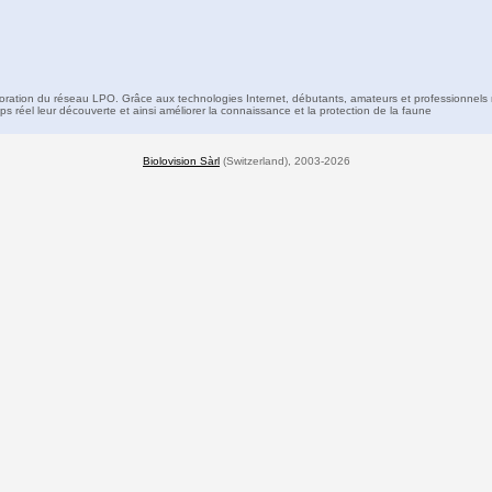
boration du réseau LPO. Grâce aux technologies Internet, débutants, amateurs et professionnels 
s réel leur découverte et ainsi améliorer la connaissance et la protection de la faune
Biolovision Sàrl
(Switzerland), 2003-2026