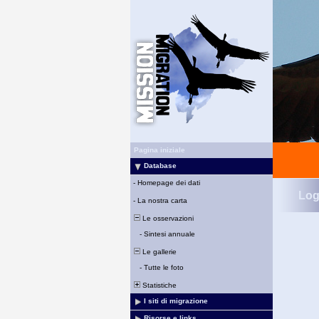
Pagina iniziale
Database
-
Homepage dei dati
Log
-
La nostra carta
Le osservazioni
-
Sintesi annuale
Le gallerie
-
Tutte le foto
Statistiche
I siti di migrazione
Risorse e links