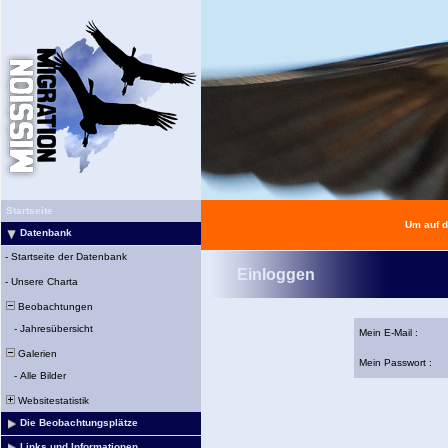
Startseite
Um auf d
Datenbank
-
Startseite der Datenbank
Einloggen
-
Unsere Charta
Beobachtungen
-
Jahresübersicht
Mein E-Mail :
Galerien
Mein Passwort :
-
Alle Bilder
Websitestatistik
Die Beobachtungsplätze
Links und Informationen