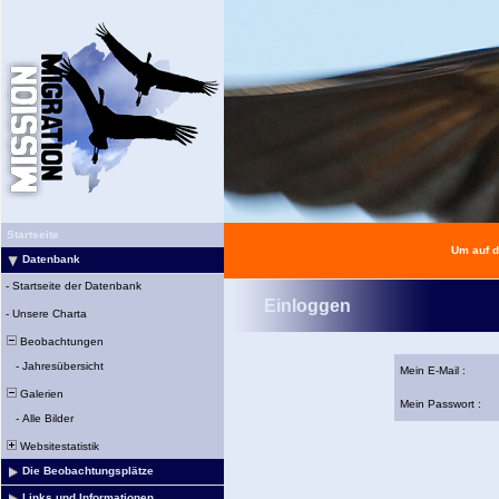
Startseite
Um auf d
Datenbank
-
Startseite der Datenbank
Einloggen
-
Unsere Charta
Beobachtungen
-
Jahresübersicht
Mein E-Mail :
Galerien
Mein Passwort :
-
Alle Bilder
Websitestatistik
Die Beobachtungsplätze
Links und Informationen