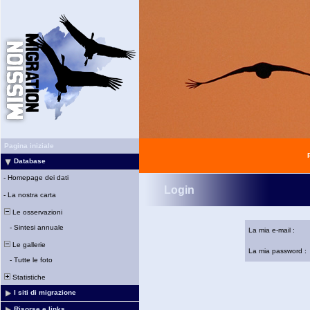
Pagina iniziale
Database
-
Homepage dei dati
Login
-
La nostra carta
Le osservazioni
-
Sintesi annuale
La mia e-mail :
Le gallerie
La mia password :
-
Tutte le foto
Statistiche
I siti di migrazione
Risorse e links