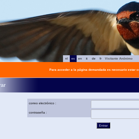
nl
es
en
it
de
fr
Visitante Anónimo
Para acceder a la página demandada es necesario estar 
rar
correo electrónico :
contraseña :