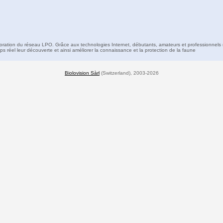
boration du réseau LPO. Grâce aux technologies Internet, débutants, amateurs et professionnels 
s réel leur découverte et ainsi améliorer la connaissance et la protection de la faune
Biolovision Sàrl
(Switzerland), 2003-2026