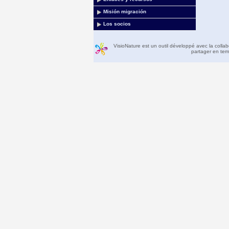
Misión migración
Los socios
VisioNature est un outil développé avec la colla
partager en temp