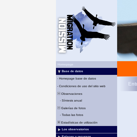
Homepage
Base de datos
-
Homepage base de datos
Ent
-
Condiciones de uso del sitio web
Observaciones
-
Síntesis anual
Galerías de fotos
-
Todas las fotos
Estadísticas de utilización
Los observatorios
Enlaces y recursos