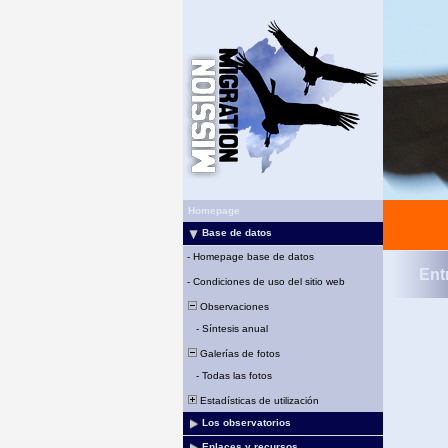
Homepage
Base de datos
-
Homepage base de datos
Ent
-
Condiciones de uso del sitio web
Observaciones
-
Síntesis anual
Galerías de fotos
-
Todas las fotos
Estadísticas de utilización
Los observatorios
Enlaces y recursos