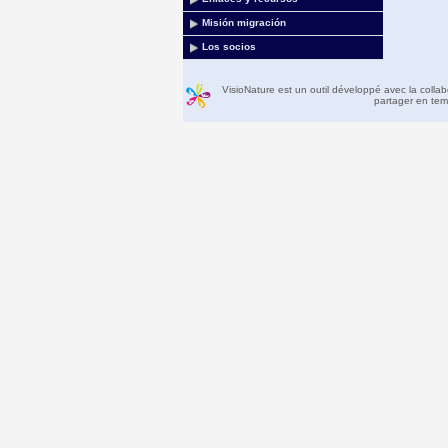
Misión migración
Los socios
VisioNature est un outil développé avec la colla
partager en temp