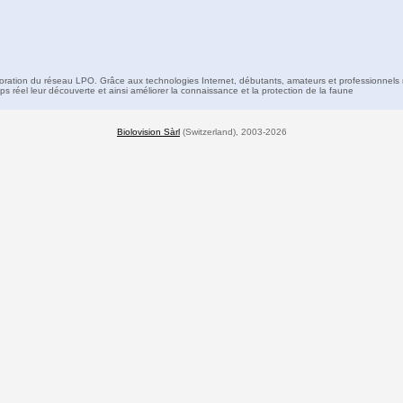
boration du réseau LPO. Grâce aux technologies Internet, débutants, amateurs et professionnels 
s réel leur découverte et ainsi améliorer la connaissance et la protection de la faune
Biolovision Sàrl
(Switzerland), 2003-2026