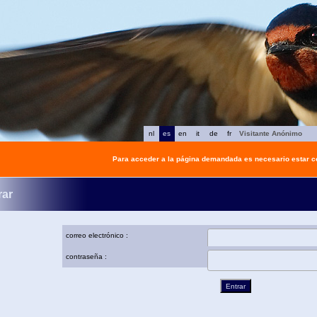
nl
es
en
it
de
fr
Visitante Anónimo
Para acceder a la página demandada es necesario estar 
rar
correo electrónico :
contraseña :