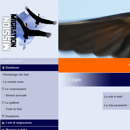
Pagina iniziale
Database
-
Homepage dei dati
Login
-
La nostra carta
Le osservazioni
-
Sintesi annuale
La mia e-mail :
Le gallerie
La mia password :
-
Tutte le foto
Statistiche
I siti di migrazione
Risorse e links