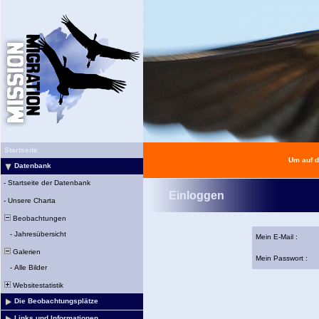
Startseite
Um auf d
Datenbank
-
Startseite der Datenbank
Einloggen
-
Unsere Charta
Beobachtungen
-
Jahresübersicht
Mein E-Mail :
Galerien
Mein Passwort :
-
Alle Bilder
Websitestatistik
Die Beobachtungsplätze
Links und Informationen