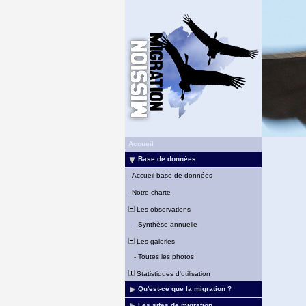
Accueil
Base de données
-
Accueil base de données
-
Notre charte
Les observations
-
Synthèse annuelle
Les galeries
-
Toutes les photos
Statistiques d'utilisation
Qu'est-ce que la migration ?
Les sites de migration