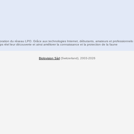
boration du réseau LPO. Grâce aux technologies Internet, débutants, amateurs et professionnels 
s réel leur découverte et ainsi améliorer la connaissance et la protection de la faune
Biolovision Sàrl
(Switzerland), 2003-2026