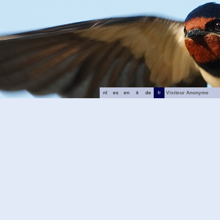
nl
es
en
it
de
fr
Visiteur Anonyme