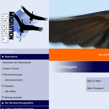
Startseite
Um auf d
Datenbank
-
Startseite der Datenbank
Einloggen
-
Unsere Charta
Beobachtungen
-
Jahresübersicht
Mein E-Mail :
Galerien
Mein Passwort :
-
Alle Bilder
Websitestatistik
Die Beobachtungsplätze
Links und Informationen